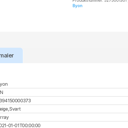
Produktnummer:
5275001301
Byon
maler
yon
CN
394150000373
eige,Svart
rray
021-01-01T00:00:00