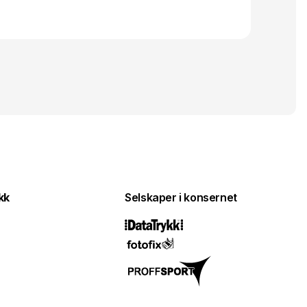
kk
Selskaper i konsernet