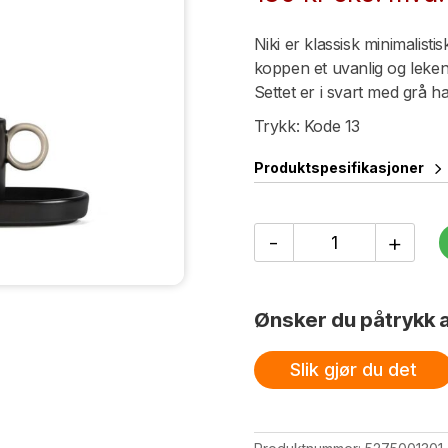
Niki er klassisk minimalist
koppen et uvanlig og leken
Settet er i svart med grå h
Trykk: Kode 13
Produktspesifikasjoner
Espressokopp
-
+
og
tallerken
Niki
antall
Ønsker du påtrykk a
Slik gjør du det