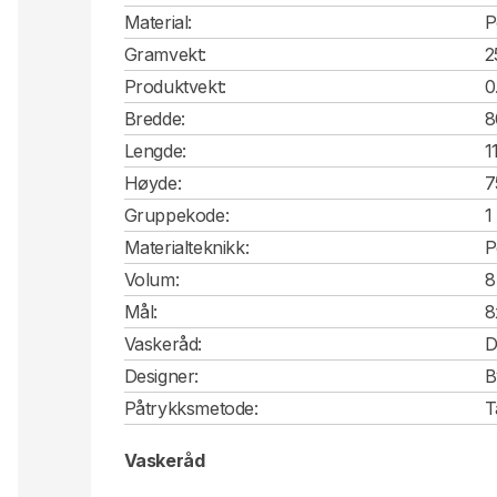
Material:
P
Gramvekt:
2
Produktvekt:
0
Bredde:
8
Lengde:
1
Høyde:
7
Gruppekode:
1
Materialteknikk:
P
Volum:
8
Mål:
8
Vaskeråd:
D
Designer:
B
Påtrykksmetode:
T
Vaskeråd