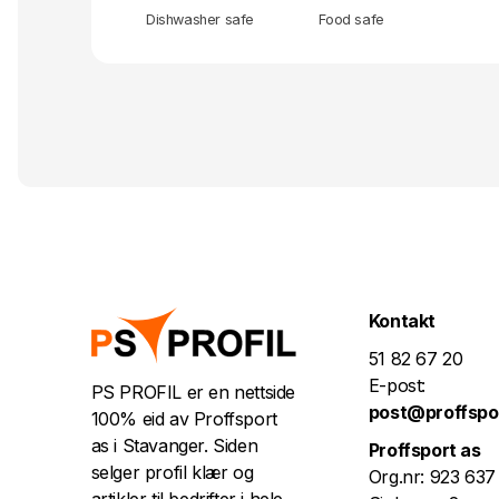
Dishwasher safe
Food safe
Kontakt
51 82 67 20
E-post:
PS PROFIL er en nettside
post@proffspo
100% eid av Proffsport
as i Stavanger. Siden
Proffsport as
selger profil klær og
Org.nr: 923 637