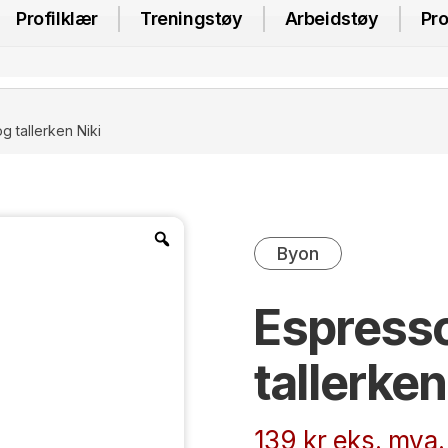
Profilklær
Treningstøy
Arbeidstøy
Pro
 tallerken Niki
Byon
Espress
tallerken
139
kr
eks. mva.