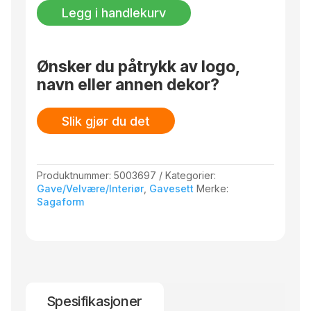
verdt
Legg i handlekurv
Perfect Gift-pose.
å
minnes
med
Billi
Ønsker du påtrykk av logo,
antall
navn eller annen dekor?
Slik gjør du det
Produktnummer:
5003697
Kategorier:
Gave/Velvære/Interiør
,
Gavesett
Merke:
Sagaform
Spesifikasjoner