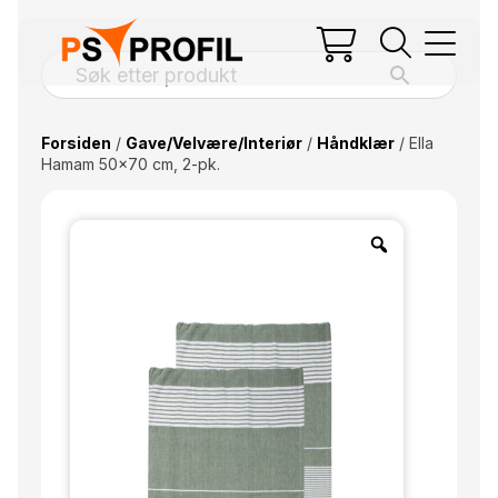
Forsiden
/
Gave/Velvære/Interiør
/
Håndklær
/ Ella
Hamam 50×70 cm, 2-pk.