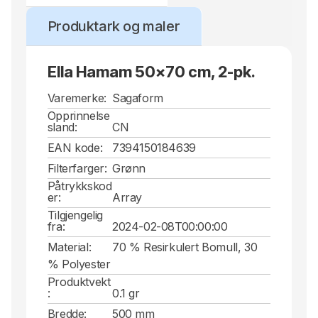
Produktark og maler
Ella Hamam 50x70 cm, 2-pk.
Varemerke:
Sagaform
Opprinnelse
sland:
CN
EAN kode:
7394150184639
Filterfarger:
Grønn
Påtrykkskod
er:
Array
Tilgjengelig
fra:
2024-02-08T00:00:00
Material:
70 % Resirkulert Bomull, 30
% Polyester
Produktvekt
:
0.1 gr
Bredde:
500 mm