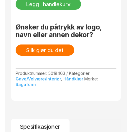
50x70
cm, 90×170 cm og 140×250 cm. Pakket i et
Legg i handlekurv
cm,
fint pappbånd.
2-
pk.
antall
Ønsker du påtrykk av logo,
navn eller annen dekor?
Slik gjør du det
Produktnummer:
5018463
Kategorier:
Gave/Velvære/Interiør
,
Håndklær
Merke:
Sagaform
Spesifikasjoner