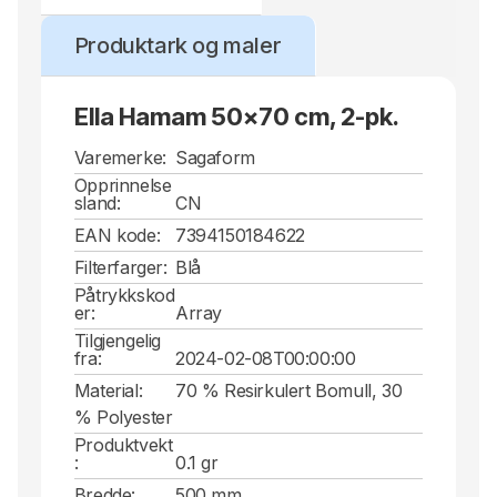
Produktark og maler
Ella Hamam 50x70 cm, 2-pk.
Varemerke:
Sagaform
Opprinnelse
sland:
CN
EAN kode:
7394150184622
Filterfarger:
Blå
Påtrykkskod
er:
Array
Tilgjengelig
fra:
2024-02-08T00:00:00
Material:
70 % Resirkulert Bomull, 30
% Polyester
Produktvekt
:
0.1 gr
Bredde:
500 mm