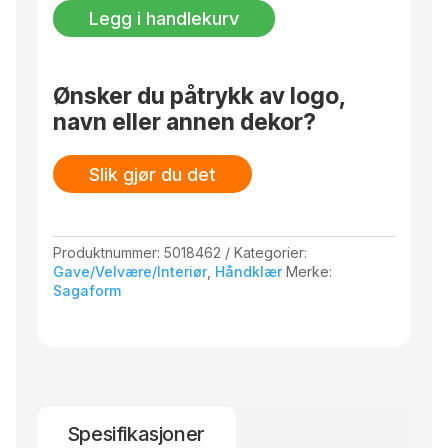
50x70
cm, 90×170 cm og 140×250 cm. Pakket i et
Legg i handlekurv
cm,
fint pappbånd.
2-
pk.
antall
Ønsker du påtrykk av logo,
navn eller annen dekor?
Slik gjør du det
Produktnummer:
5018462
Kategorier:
Gave/Velvære/Interiør
,
Håndklær
Merke:
Sagaform
Spesifikasjoner