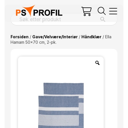
Forsiden
/
Gave/Velvære/Interiør
/
Håndklær
/ Ella
Hamam 50×70 cm, 2-pk.