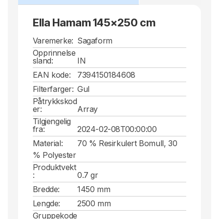
Ella Hamam 145x250 cm
Varemerke:
Sagaform
Opprinnelse
sland:
IN
EAN kode:
7394150184608
Filterfarger:
Gul
Påtrykkskod
er:
Array
Tilgjengelig
fra:
2024-02-08T00:00:00
Material:
70 % Resirkulert Bomull, 30
% Polyester
Produktvekt
:
0.7 gr
Bredde:
1450 mm
Lengde:
2500 mm
Gruppekode