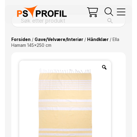
Forsiden
/
Gave/Velvære/Interiør
/
Håndklær
/ Ella
Hamam 145×250 cm