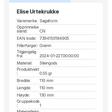
Elise Urtekrukke
Varemerke:
Sagaform
Opprinnelse
sland:
CN
EAN kode:
7394150184905
Filterfarger:
Grønn
Tilgjengelig
fra:
2024-01-22T00:00:00
Material:
Steingods
Produktvekt
:
0.55 gr
Bredde:
110 mm
Lengde:
110 mm
Høyde:
130 mm
Gruppekode
:
1
Materialtekn