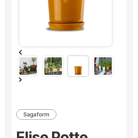
Sagaform
Elise Potte,