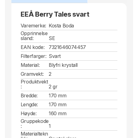
EEÅ Berry Tales svart
Varemerke:
Kosta Boda
Opprinnelse
sland:
SE
EAN kode:
7321646074457
Filterfarger:
Svart
Material:
Blyfri krystall
Gramvekt:
2
Produktvekt
:
2 gr
Bredde:
170 mm
Lengde:
170 mm
Høyde:
160 mm
Gruppekode
:
1
Materialtekn