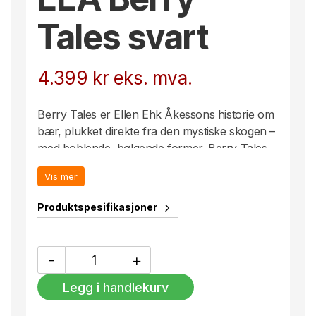
Tales svart
4.399
kr
eks. mva.
Berry Tales er Ellen Ehk Åkessons historie om
bær, plukket direkte fra den mystiske skogen –
med boblende, bølgende former. Berry Tales
fra Kosta Boda Kunstnersamling er munnblåst
Vis mer
på Kosta Glasbruk, og bæret får sin blanke
overflate ved å varme det opp med
Produktspesifikasjoner
gassbrenner.
EEÅ
-
+
Berry
Tales
Legg i handlekurv
svart
antall