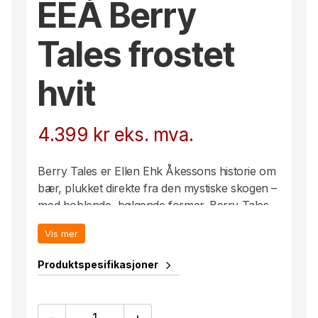
EEÅ Berry
Tales frostet
hvit
4.399
kr
eks. mva.
Berry Tales er Ellen Ehk Åkessons historie om
bær, plukket direkte fra den mystiske skogen –
med boblende, bølgende former. Berry Tales
fra Kosta Boda Kunstnersamling er munnblåst
Vis mer
på Kosta Glasbruk, og bæret får sin blanke
overflate ved å varme det opp med
Produktspesifikasjoner
gassbrenner.
EEÅ
-
+