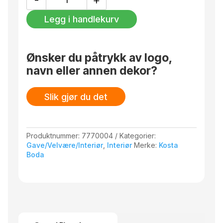
Berry
Tales
Legg i handlekurv
frostet
hvit
antall
Ønsker du påtrykk av logo,
navn eller annen dekor?
Slik gjør du det
Produktnummer:
7770004
Kategorier:
Gave/Velvære/Interiør
,
Interiør
Merke:
Kosta
Boda