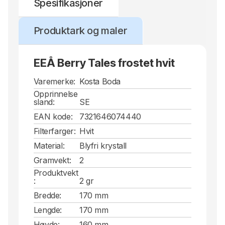
Spesifikasjoner
Produktark og maler
EEÅ Berry Tales frostet hvit
Varemerke:
Kosta Boda
Opprinnelse
sland:
SE
EAN kode:
7321646074440
Filterfarger:
Hvit
Material:
Blyfri krystall
Gramvekt:
2
Produktvekt
:
2 gr
Bredde:
170 mm
Lengde:
170 mm
Høyde:
160 mm