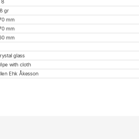
, 8
.8 gr
70 mm
70 mm
60 mm
rystal glass
ipe with cloth
llen Ehk Åkesson