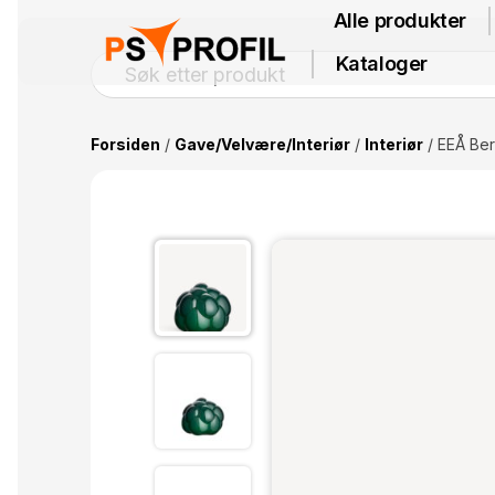
Alle produkter
Kataloger
Forsiden
/
Gave/Velvære/Interiør
/
Interiør
/ EEÅ Ber