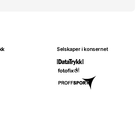
kk
Selskaper i konsernet