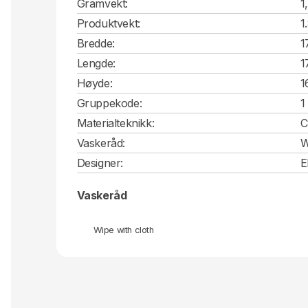
Gramvekt:
1
Produktvekt:
1
Bredde:
1
Lengde:
1
Høyde:
1
Gruppekode:
1
Materialteknikk:
C
Vaskeråd:
W
Designer:
E
Vaskeråd
Wipe with cloth