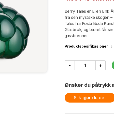
Berry Tales er Ellen Ehk Å
fra den mystiske skogen –
Tales fra Kosta Boda Kuns
Glasbruk, og bæret får si
gassbrenner.
Produktspesifikasjoner
EEÅ
-
+
Berry
Tales
Emerald
AC-
Ønsker du påtrykk a
21
antall
Slik gjør du det