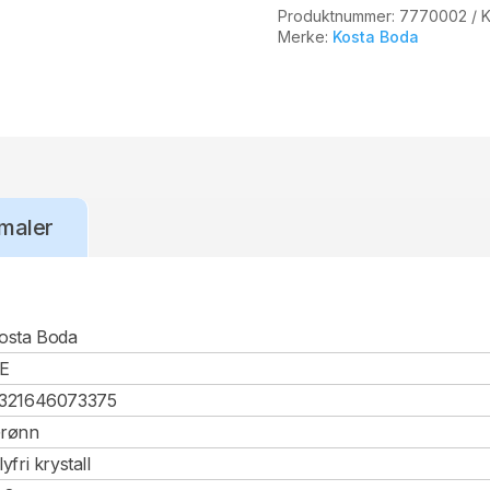
Produktnummer:
7770002
K
Merke:
Kosta Boda
maler
osta Boda
E
321646073375
rønn
lyfri krystall