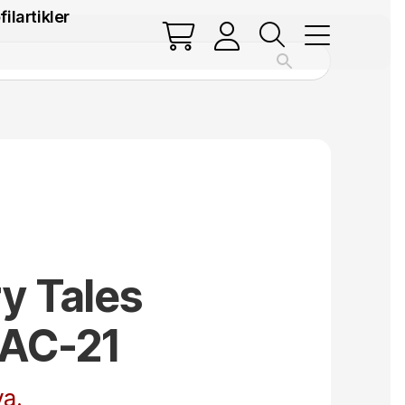
filartikler
y Tales
 AC-21
a.