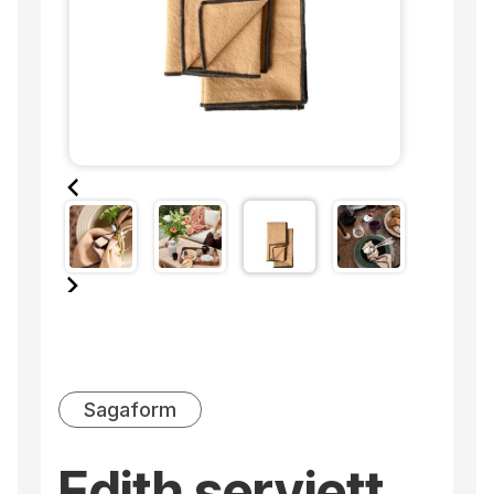
Sagaform
Edith serviett,