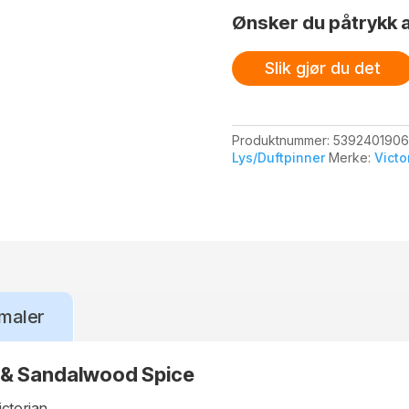
&
Ønsker du påtrykk a
Sandalwood
Spice
antall
Slik gjør du det
Produktnummer:
5392401906
Lys/Duftpinner
Merke:
Victo
maler
 & Sandalwood Spice
ictorian