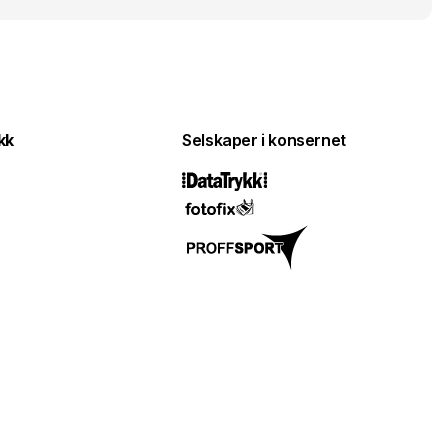
kk
Selskaper i konsernet