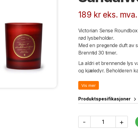
189
kr
eks. mva.
Victorian Sense Roundbox 
rød lysbeholder.
Med en pregende duft av s
Brenntid 30 timer.
La aldri et brennende lys 
og kjæledyr. Beholderen ka
en varmebestandig overfla
For en mer tilfredsstillend
Vis mer
time.
Produktspesifikasjoner
Duftlys
-
+
Sense
Roundbox
Pepper