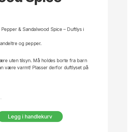
Pepper & Sandalwood Spice – Duftlys i
andeltre og pepper.
være uten tilsyn. Må holdes borte fra barn
n være varmt! Plasser derfor duftlyset på
te. Unngå trekk og brennbare materialer.
e brenning, bør veken trimmes hver tredje
Legg i handlekurv