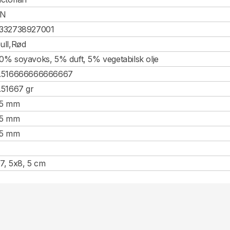
CN
332738927001
ull,Rød
0% soyavoks, 5% duft, 5% vegetabilsk olje
.516666666666667
.51667 gr
5 mm
5 mm
5 mm
7, 5x8, 5 cm