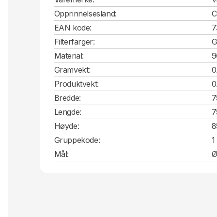
Opprinnelsesland:
EAN kode:
7
Filterfarger:
G
Material:
9
Gramvekt:
0
Produktvekt:
0
Bredde:
7
Lengde:
7
Høyde:
8
Gruppekode:
1
Mål:
Ø