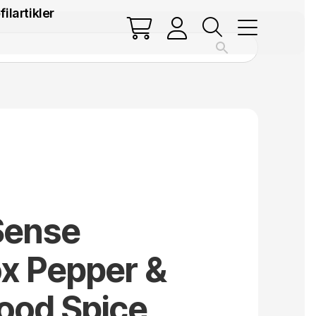
filartikler
Sense
x Pepper &
ood Spice