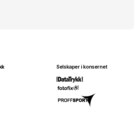
kk
Selskaper i konsernet