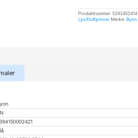
Produktnummer:
5292452414
Lys/Duftpinner
Merke:
Byon
maler
yon
CN
394150002421
lå