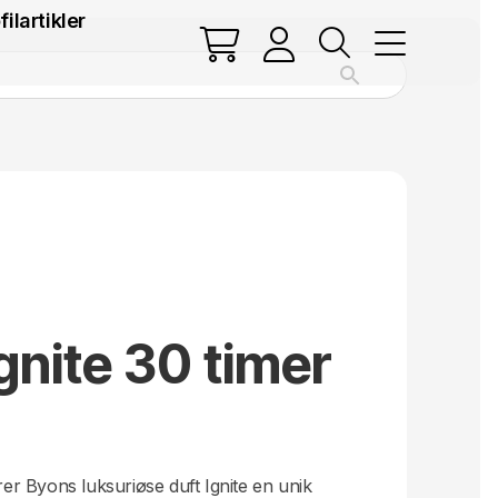
filartikler
gnite 30 timer
.
prer Byons luksuriøse duft Ignite en unik