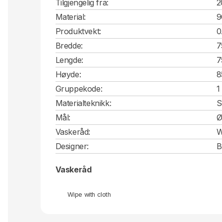
Tilgjengelig fra:
2
Material:
9
Produktvekt:
0
Bredde:
7
Lengde:
7
Høyde:
8
Gruppekode:
1
Materialteknikk:
S
Mål:
Ø
Vaskeråd:
W
Designer:
B
Vaskeråd
Wipe with cloth