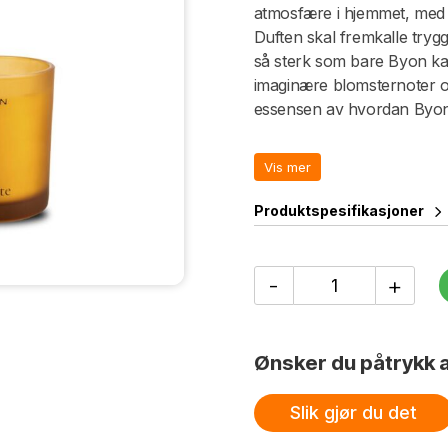
atmosfære i hjemmet, med 
Duften skal fremkalle tryg
så sterk som bare Byon ka
imaginære blomsternoter og
essensen av hvordan Byon 
gjenspeiles i et glad og lek
opp og poppe ut. Duftlysen
Vis mer
olje. Bomullsveke. Lysene i
petrokjemiske stoffer. For
Produktspesifikasjoner
stearinlysveken før hvert b
Duftnoter:
Duftlys
-
+
Topp: Jordbær og Eple
Ignite
Hjerte: Rose, Kanel og Sed
30
timer
Base: Tonkabønner og Vani
antall
Ønsker du påtrykk a
Slik gjør du det