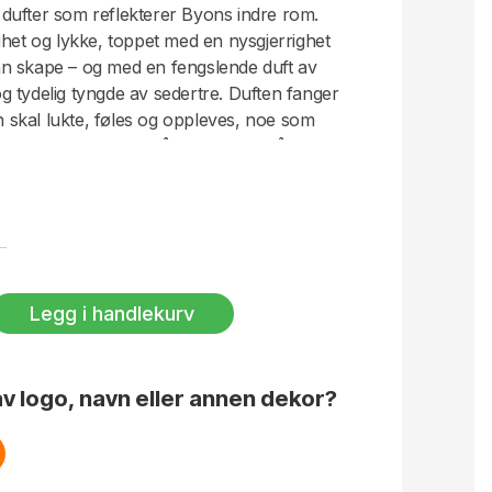
dufter som reflekterer Byons indre rom.
ghet og lykke, toppet med en nysgjerrighet
n skape – og med en fengslende duft av
 tydelig tyngde av sedertre. Duften fanger
skal lukte, føles og oppleves, noe som
ent design, som skal få hvert rom til å lyse
e inneholder soyavoks, duft og vegetabilsk
nneholder ikke parafin eller andre
 en bedre brennopplevelse, trim
ruk. Brennetid ca 30 timer.
Legg i handlekurv
ertre
lje
v logo, navn eller annen dekor?