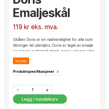
Emaljeskål
119
kr
eks. mva.
Skålen Doris er en nødvendighet for alle som
tilbringer tid utendørs. Doris er laget av emalje
og passer perfekt til piknik, turer i skogen eller
på båten. Den er svært slitesterk og enkel å
Vis mer
bruke også for barn. Finnes i ulike farger – alle
med kontrastfargede prikker.
Produktspesifikasjoner
Doris
-
+
Emaljeskål
antall
Legg i handlekurv