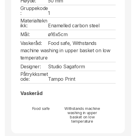
Høyde:
50 mm
Gruppekode
:
1
Materialtekn
ikk:
Enamelled carbon steel
Mål:
ø16x5cm
Vaskeråd:
Food safe, Withstands
machine washing in upper basket on low
temperature
Designer:
Studio Sagaform
Påtrykksmet
ode:
Tampo Print
Vaskeråd
Food safe
Withstands machine
washing in upper
basket on low
temperature