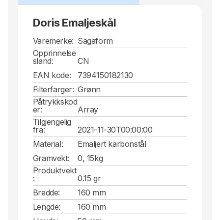
Doris Emaljeskål
Varemerke:
Sagaform
Opprinnelse
sland:
CN
EAN kode:
7394150182130
Filterfarger:
Grønn
Påtrykkskod
er:
Array
Tilgjengelig
fra:
2021-11-30T00:00:00
Material:
Emaljert karbonstål
Gramvekt:
0, 15kg
Produktvekt
:
0.15 gr
Bredde:
160 mm
Lengde:
160 mm