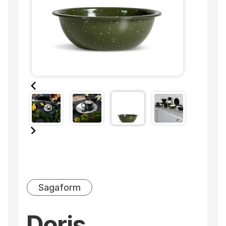
Sagaform
Doris