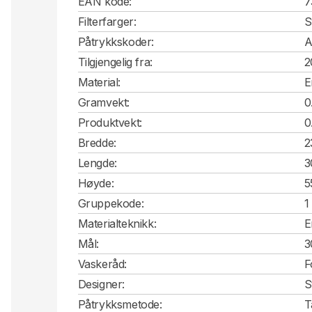
EAN kode:
7
Filterfarger:
S
Påtrykkskoder:
A
Tilgjengelig fra:
2
Material:
E
Gramvekt:
0
Produktvekt:
0
Bredde:
2
Lengde:
3
Høyde:
5
Gruppekode:
1
Materialteknikk:
E
Mål:
3
Vaskeråd:
F
Designer:
S
Påtrykksmetode:
T