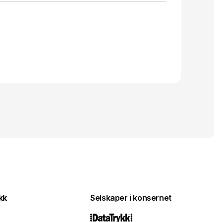
kk
Selskaper i konsernet