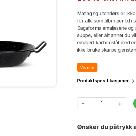
Matlaging utendørs er ikke 
for alle som tilbringer tid 
Sagaforms emaljeserie og p
suppe, eller alt annet du vi
emaljert karbonstål med en 
ikke bruke skarpe gjensta
varmes raskt opp og veier 
samtidig som emaljeringen 
Vis mer
tilgjengelig i to størrelser. E
Produktspesifikasjoner
Doris
-
+
Emaljert
Panne,
Liten
antall
Ønsker du påtrykk a