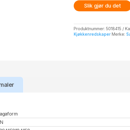
Slik gjør du det
Produktnummer:
5018415
Ka
Kjøkkenredskaper
Merke:
S
maler
agaform
CN