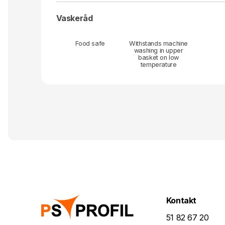
Vaskeråd
Food safe
Withstands machine
washing in upper
basket on low
temperature
Kontakt
51 82 67 20