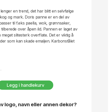
lenger en trend, det har blitt en selvfølge
i skog og mark. Doris panne er en del av
asser til f.eks paella, wok, grønnsaker,
l tilberede over åpen ild. Pannen er laget av
meget slitesterk overflate. Det er viktig å
nder som kan skade emaljen. Karbonstålet
litt mindre enn normale jernpanner,
beskytter mot rust. Doris panne er
n favoritt for alle som lever et aktivt liv!
Legg i handlekurv
v logo, navn eller annen dekor?