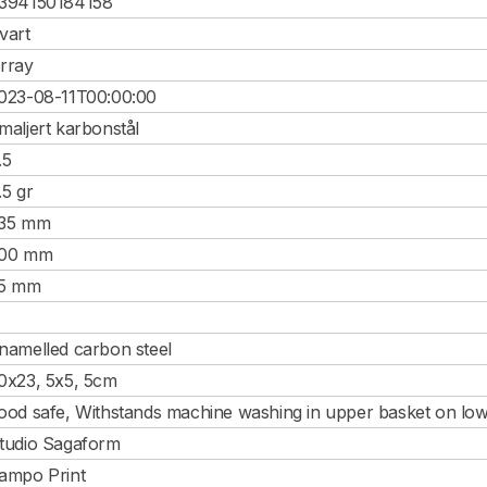
394150184158
vart
rray
023-08-11T00:00:00
maljert karbonstål
.5
.5 gr
35 mm
00 mm
5 mm
namelled carbon steel
0x23, 5x5, 5cm
ood safe, Withstands machine washing in upper basket on lo
tudio Sagaform
ampo Print