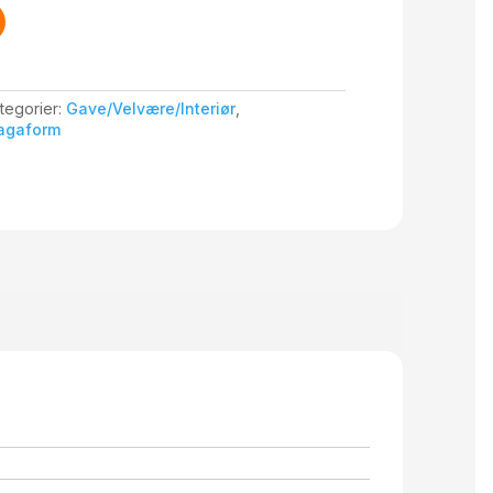
tegorier:
Gave/Velvære/Interiør
,
agaform