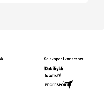
kk
Selskaper i konsernet