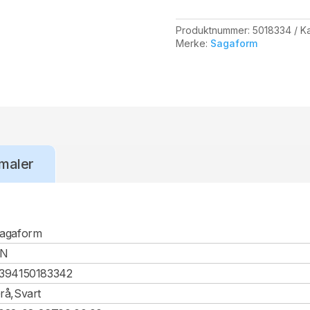
Produktnummer:
5018334
Ka
Merke:
Sagaform
maler
agaform
CN
394150183342
rå,Svart