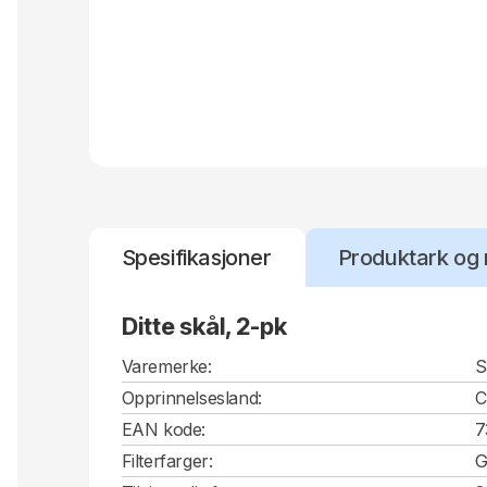
Spesifikasjoner
Produktark og 
Ditte skål, 2-pk
Varemerke:
S
Opprinnelsesland:
EAN kode:
7
Filterfarger:
G