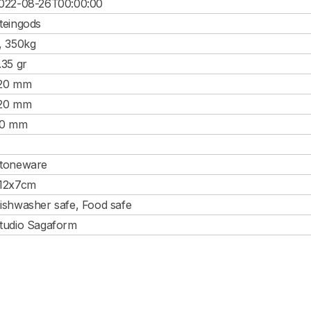
022-08-26T00:00:00
teingods
, 350kg
.35 gr
20 mm
20 mm
0 mm
toneware
12x7cm
ishwasher safe, Food safe
tudio Sagaform