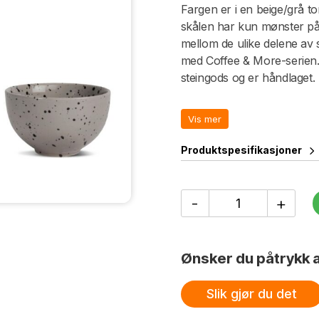
Fargen er i en beige/grå t
skålen har kun mønster på
mellom de ulike delene av
med Coffee & More-serien. S
steingods og er håndlaget. 
produkt til et annet. Hvert p
Vis mer
Produktspesifikasjoner
Ditte
-
+
skål,
2-
pk
antall
Ønsker du påtrykk a
Slik gjør du det