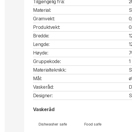
Tilgjengelig fra:
2
Material:
S
Gramvekt:
0
Produktvekt:
0
Bredde:
1
Lengde:
1
Høyde:
7
Gruppekode:
1
Materialteknikk:
S
Mål:
ø
Vaskeråd:
D
Designer:
S
Vaskeråd
Dishwasher safe
Food safe