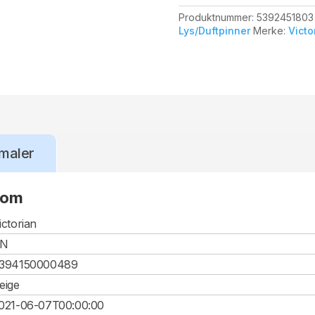
Produktnummer:
5392451803
Lys/Duftpinner
Merke:
Victo
maler
oom
ictorian
CN
394150000489
eige
021-06-07T00:00:00