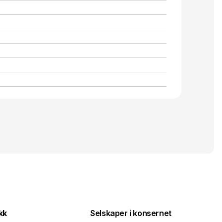
kk
Selskaper i konsernet