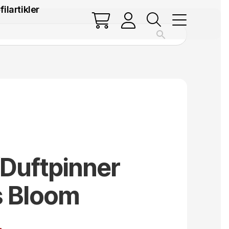
filartikler
/Duftpinner
s Bloom
.