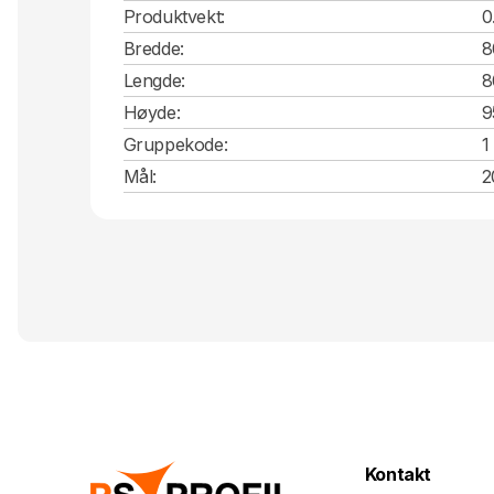
Produktvekt:
0
Bredde:
8
Lengde:
8
Høyde:
9
Gruppekode:
1
Mål:
2
Kontakt