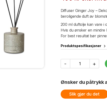
Diffuser Ginger Joy – Deko
beroligende duft av blomst
200 ml duftolje kan vare i o
Hvis du ønsker en mindre kr
For best resultat bør pinn
Produktspesifikasjoner
Diffuser/Duftpinner
-
+
Luscious
Bloom
antall
Ønsker du påtrykk a
Slik gjør du det