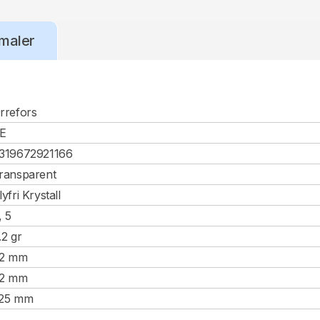
maler
rrefors
E
319672921166
ransparent
lyfri Krystall
, 5
.2 gr
2 mm
2 mm
25 mm