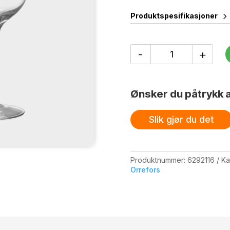
Produktspesifikasjoner
Difference
-
+
Fruit
45
Cl
antall
Ønsker du påtrykk a
Slik gjør du det
Produktnummer:
6292116
Ka
Orrefors