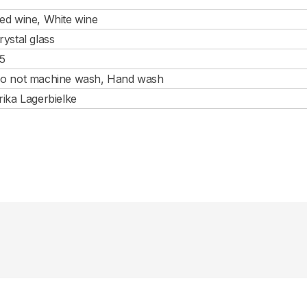
ed wine, White wine
rystal glass
5
o not machine wash, Hand wash
rika Lagerbielke