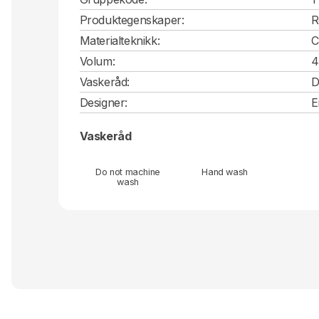
Produktegenskaper:
R
Materialteknikk:
C
Volum:
4
Vaskeråd:
D
Designer:
E
Vaskeråd
Do not machine
Hand wash
wash