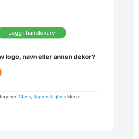
Legg i handlekurv
v logo, navn eller annen dekor?
tegorier:
Glass
,
Kopper & glass
Merke: