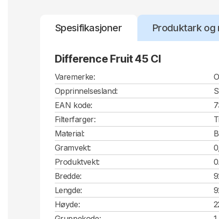
Spesifikasjoner
Produktark og 
Difference Fruit 45 Cl
Varemerke:
O
Opprinnelsesland:
S
EAN kode:
7
Filterfarger:
T
Material:
B
Gramvekt:
0
Produktvekt:
0
Bredde:
9
Lengde:
9
Høyde:
2
Gruppekode:
1