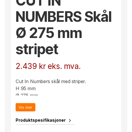
CUT IN
NUMBERS Skål
Ø 275 mm
stripet
2.439
kr
eks. mva.
Cut In Numbers skål med striper.
H 95 mm
Ø 275 mm
Cut in Number-serien består av tre sylindere.
Vis mer
De stramme formene kombineres stilsikkert
med slipte detaljer i forskjellige mønsterbilder.
Produktspesifikasjoner
Enkelt og tidløst, men også brilliant og med