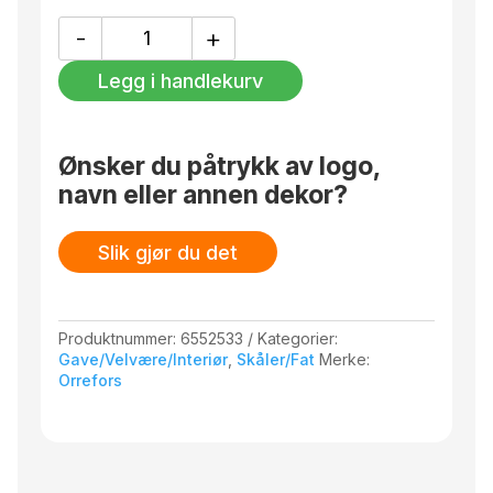
omsorg i typisk Råman-stil.
CUT
-
+
Design: Ingegerd Råman – 2021
IN
NUMBERS
Legg i handlekurv
Skål
Ø
275
mm
Ønsker du påtrykk av logo,
stripet
navn eller annen dekor?
antall
Slik gjør du det
Produktnummer:
6552533
Kategorier:
Gave/Velvære/Interiør
,
Skåler/Fat
Merke:
Orrefors