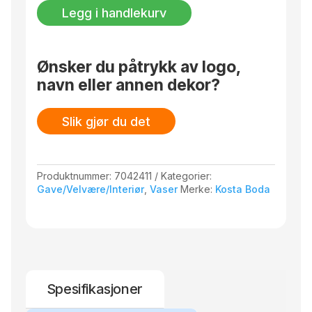
lemon
Legg i handlekurv
sorbet
270
mm
antall
Ønsker du påtrykk av logo,
navn eller annen dekor?
Slik gjør du det
Produktnummer:
7042411
Kategorier:
Gave/Velvære/Interiør
,
Vaser
Merke:
Kosta Boda
Spesifikasjoner