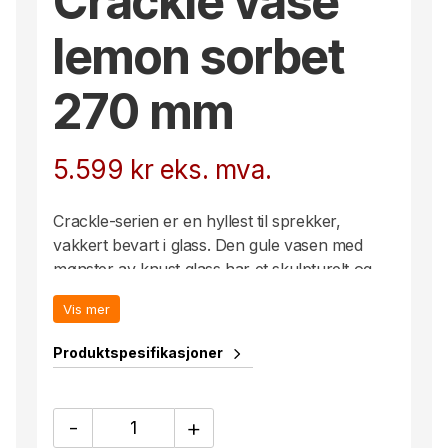
Crackle vase
lemon sorbet
270 mm
5.599
kr
eks. mva.
Crackle-serien er en hyllest til sprekker,
vakkert bevart i glass. Den gule vasen med
mønster av knust glass har et skulpturelt og
uttrykksfullt ytre – skapt med en gammel
Vis mer
håndverksteknikk, hvor det varme glasset
dyppes i iskaldt vann. Crackle er munnblåst i
Produktspesifikasjoner
Kosta og designet av Åsa Jungnelius.
Crackle
-
+
vase