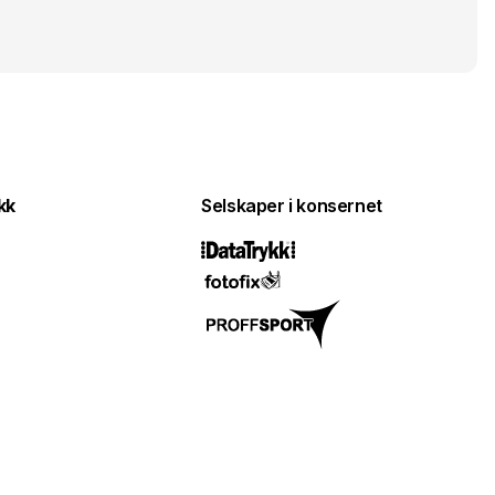
kk
Selskaper i konsernet