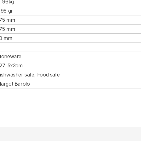
, 96kg
.96 gr
75 mm
75 mm
0 mm
toneware
27, 5x3cm
ishwasher safe, Food safe
argot Barolo