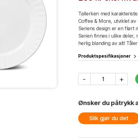
Tallerken med karakteristi
Coffee & More, utviklet a
Seriens design er en flørt 
Serien finnes i ulike deler,
herlig blanding av alt! Tå
Produktspesifikasjoner
Coffee
-
+
&
More
Tallerken
27
Ønsker du påtrykk a
cm
antall
Slik gjør du det