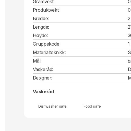
Gramvekt:
0
Produktvekt:
0
Bredde:
2
Lengde:
2
Høyde:
3
Gruppekode:
1
Materialteknikk:
S
Mål:
ø
Vaskeråd:
D
Designer:
M
Vaskeråd
Dishwasher safe
Food safe