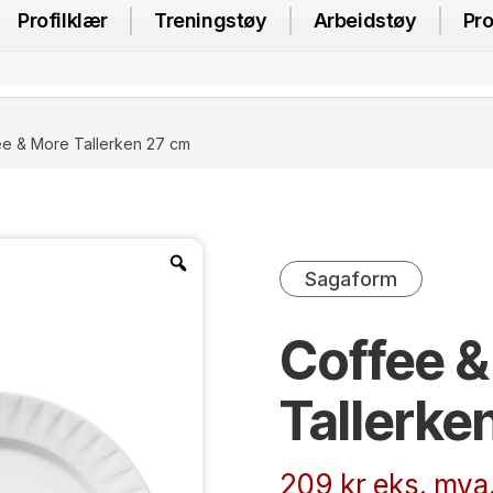
Profilklær
Treningstøy
Arbeidstøy
Pro
ee & More Tallerken 27 cm
Sagaform
Coffee &
Tallerke
209
kr
eks. mva