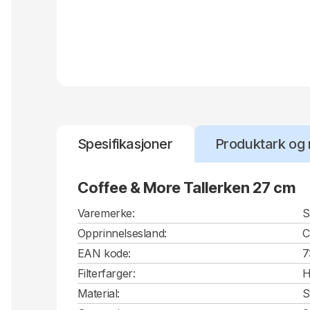
Spesifikasjoner
Produktark og 
Coffee & More Tallerken 27 cm
Varemerke:
S
Opprinnelsesland:
EAN kode:
7
Filterfarger:
H
Material:
S