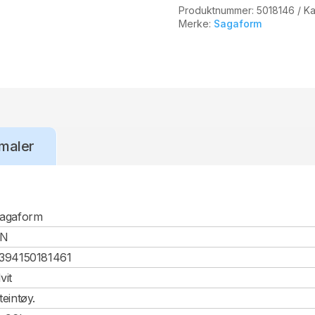
Produktnummer:
5018146
Ka
Merke:
Sagaform
maler
agaform
CN
394150181461
vit
teintøy.