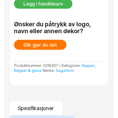
More
Legg i handlekurv
Espressokopp
4-
pk.
antall
Ønsker du påtrykk av logo,
navn eller annen dekor?
Slik gjør du det
Produktnummer:
5018287
Kategorier:
Kopper
,
Kopper & glass
Merke:
Sagaform
Spesifikasjoner