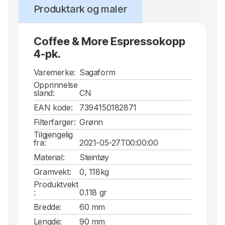
Produktark og maler
Coffee & More Espressokopp
4-pk.
Varemerke:
Sagaform
Opprinnelse
sland:
CN
EAN kode:
7394150182871
Filterfarger:
Grønn
Tilgjengelig
fra:
2021-05-27T00:00:00
Material:
Steintøy
Gramvekt:
0, 118kg
Produktvekt
:
0.118 gr
Bredde:
60 mm
Lengde:
90 mm