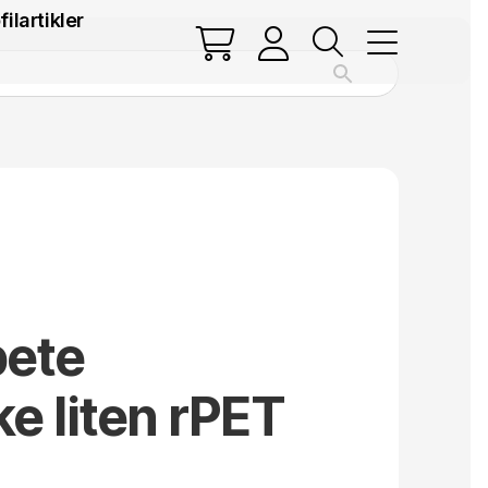
filartikler
pete
ke liten rPET