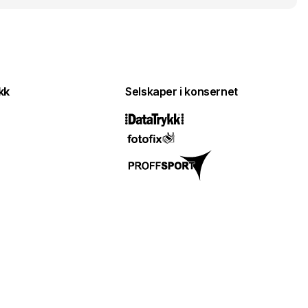
kk
Selskaper i konsernet