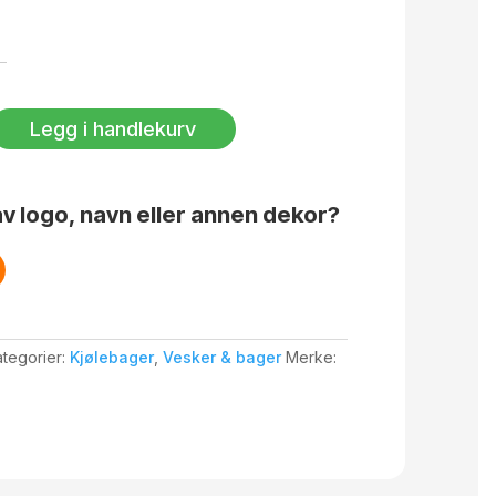
Legg i handlekurv
v logo, navn eller annen dekor?
tegorier:
Kjølebager
,
Vesker & bager
Merke: