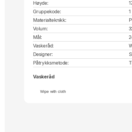
Høyde:
1
Gruppekode:
1
Materialteknikk:
P
Volum:
3
Mål:
2
Vaskeråd:
W
Designer:
S
Påtrykksmetode:
T
Vaskeråd
Wipe with cloth