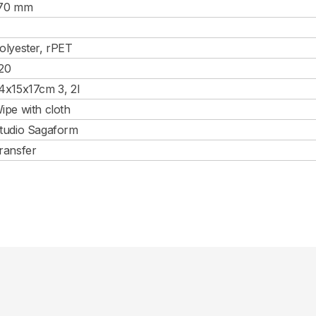
70 mm
olyester, rPET
20
4x15x17cm 3, 2l
ipe with cloth
tudio Sagaform
ransfer