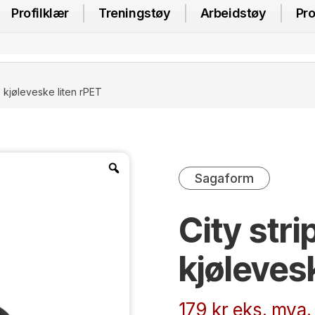
Profilklær
Treningstøy
Arbeidstøy
Pro
e kjøleveske liten rPET
Sagaform
City stri
kjøleves
179
kr
eks. mva.