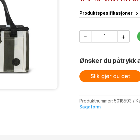
Produktspesifikasjoner
City
-
+
stripete
kjøleveske
liten
rPET
Ønsker du påtrykk a
antall
Slik gjør du det
Produktnummer:
5018593
Ka
Sagaform