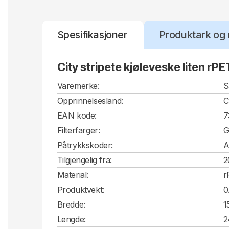
Spesifikasjoner
Produktark og 
City stripete kjøleveske liten rPE
Varemerke:
S
Opprinnelsesland:
EAN kode:
7
Filterfarger:
G
Påtrykkskoder:
A
Tilgjengelig fra:
2
Material:
r
Produktvekt:
0
Bredde:
1
Lengde:
2