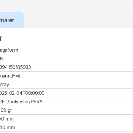
maler
T
agaform
CN
394150185933
rønn,Hvit
rray
025-02-04T00:00:00
PET/polyester/PEVA
.09 gr
50 mm
40 mm