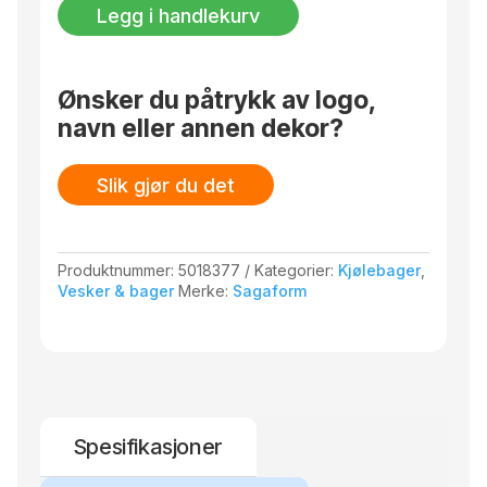
rPET
og justerbare skulderstropper. Sekkens
Legg i handlekurv
antall
glidelåser og ribbestrikkede bånd har en fin
kontrastfarge. En ting er sikkert – det har aldri
vært enklere å bære med seg kjølevarer!
Ønsker du påtrykk av logo,
Rommer 21 liter.
navn eller annen dekor?
Trykk: Kode 11
Slik gjør du det
Produktnummer:
5018377
Kategorier:
Kjølebager
,
Vesker & bager
Merke:
Sagaform
Spesifikasjoner