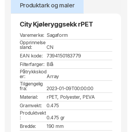
Produktark og maler
City Kjøleryggsekk rPET
Varemerke:
Sagaform
Opprinnelse
sland:
CN
EAN kode:
7394150183779
Filterfarger:
Blå
Påtrykkskod
er:
Array
Tilgjengelig
fra:
2023-01-09T00:00:00
Material:
rPET, Polyester, PEVA
Gramvekt:
0.475
Produktvekt
:
0.475 gr
Bredde:
190 mm