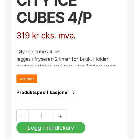
CITY ICE
CUBES 4/P
319
kr
eks. mva.
City Ice cubes 4 pk.
legges i fryseren 2 timer før bruk. Holder
drikken kald i minst 1 time uten å tilføre vann.
Leveres i en eksklusiv gaveeske og samlepose.
Vis mer
City bar kolleksjonen fra Orrefors er moderne
og klassisk. Man får en følelse av urban
Produktspesifikasjoner
eleganse med et tydelig Orrefors uttrykk.
Design: Martti Rytkønen 2016
CITY
-
+
ICE
CUBES
Legg i handlekurv
4/P
antall