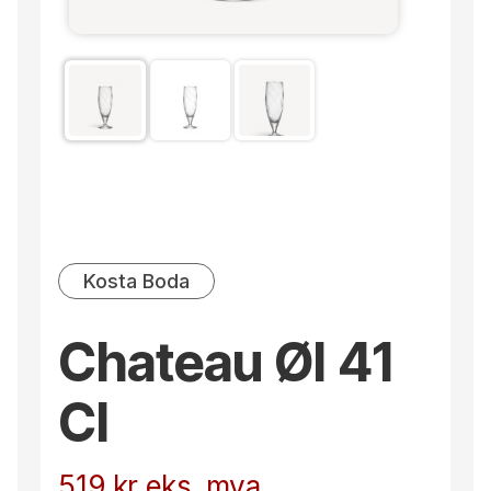
Kosta Boda
Chateau Øl 41
Cl
519
kr
eks. mva.