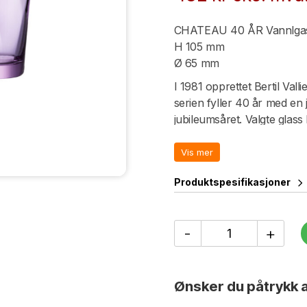
CHATEAU 40 ÅR Vannlgass
H 105 mm
Ø 65 mm
I 1981 opprettet Bertil Vall
serien fyller 40 år med en 
jubileumsåret. Valgte glass 
farge som endres i henhold ti
andre toner. Det fargerike g
Vis mer
i klart glass. Serien er pr
Produktspesifikasjoner
nydelig refleksjon av lyset.
Design: Bertil Vallien – 1981
CHATEAU
-
+
40
ÅR
Vannlgass
22
Ønsker du påtrykk a
cl
multi