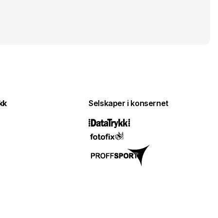
kk
Selskaper i konsernet