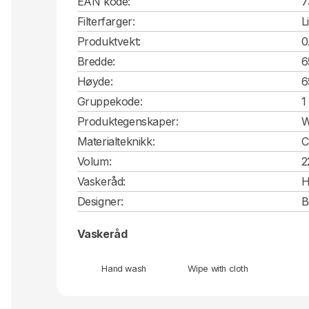
EAN kode:
7
Filterfarger:
Li
Produktvekt:
0
Bredde:
6
Høyde:
6
Gruppekode:
1
Produktegenskaper:
W
Materialteknikk:
C
Volum:
2
Vaskeråd:
H
Designer:
B
Vaskeråd
Hand wash
Wipe with cloth