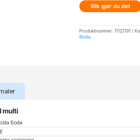
antall
Slik gjør du det
Produktnummer:
7022191
Ka
Boda
maler
 multi
osta Boda
E