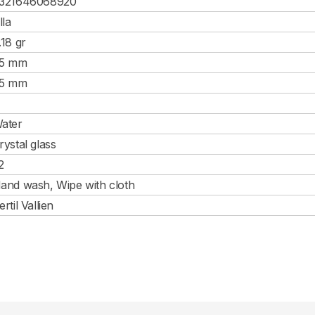
321646068920
lla
.18 gr
5 mm
5 mm
ater
rystal glass
2
and wash, Wipe with cloth
ertil Vallien