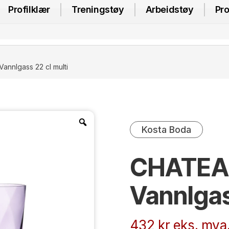
Profilklær
Treningstøy
Arbeidstøy
Pro
nnlgass 22 cl multi
Kosta Boda
CHATEA
Vannlgas
432
kr
eks. mva