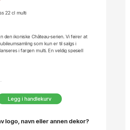
 22 cl multi
ien den ikoniske Château-serien. Vi feirer at
jubileumsamling som kun er til salgs i
lanseres i fargen multi. En veldig spesiell
l lyskilden. Fra blå til fiolett med hint av
lasset er en fin kontrast til delene av serien
eget av den vridde kuppelen som lager en
Legg i handlekurv
v logo, navn eller annen dekor?