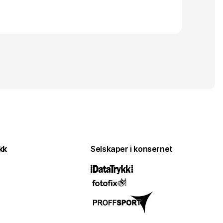
kk
Selskaper i konsernet