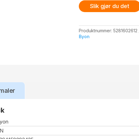
Slik gjør du det
Produktnummer:
5281602612
Byon
maler
ck
yon
CN