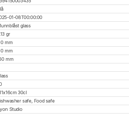
394150003435
lå
025-01-08T00:00:00
unnblåst glass
.13 gr
10 mm
10 mm
60 mm
lass
0
11x16cm 30cl
ishwasher safe, Food safe
yon Studio