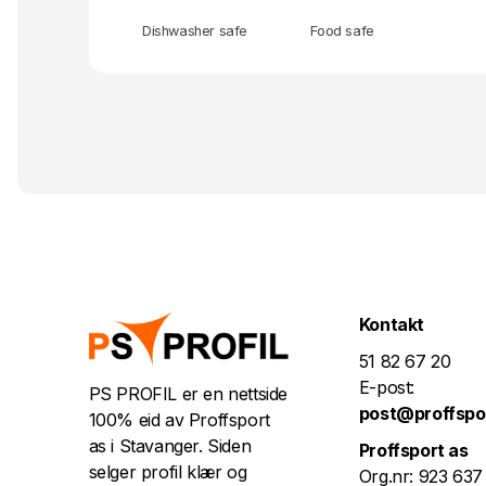
Dishwasher safe
Food safe
Kontakt
51 82 67 20
E-post:
PS PROFIL er en nettside
post@proffspo
100% eid av Proffsport
as i Stavanger. Siden
Proffsport as
selger profil klær og
Org.nr: 923 637