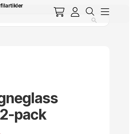
filartikler
neglass
 2-pack
.