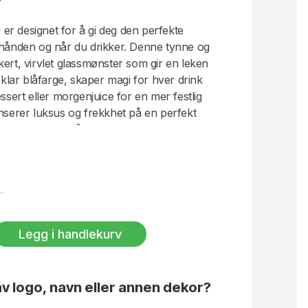
r designet for å gi deg den perfekte
 hånden og når du drikker. Denne tynne og
kert, virvlet glassmønster som gir en leken
g klar blåfarge, skaper magi for hver drink
essert eller morgenjuice for en mer festlig
anserer luksus og frekkhet på en perfekt
ien finner du også runde vannglass og
 Design Byon Studio. Leveres i 2-pakning i
Legg i handlekurv
v logo, navn eller annen dekor?