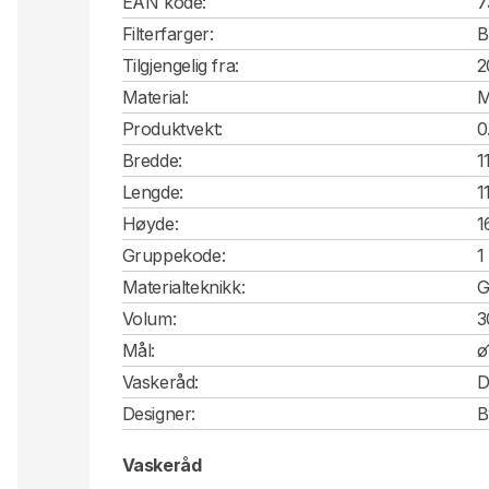
EAN kode:
7
Filterfarger:
B
Tilgjengelig fra:
2
Material:
M
Produktvekt:
0
Bredde:
1
Lengde:
1
Høyde:
1
Gruppekode:
1
Materialteknikk:
G
Volum:
3
Mål:
ø
Vaskeråd:
D
Designer:
B
Vaskeråd