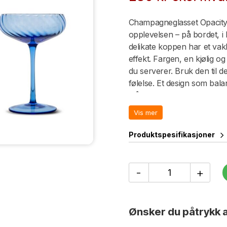
Champagneglasset Opacity e
opplevelsen – på bordet, i
delikate koppen har et vak
effekt. Fargen, en kjølig o
du serverer. Bruk den til d
følelse. Et design som bal
måte. I Opacity blue-famil
vinglass. Munnblåst glass.
Vis mer
Byon-eske.
Produktspesifikasjoner
Champagneglass
-
+
Opacity,
2-
pack
antall
Ønsker du påtrykk a