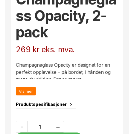
ss Opacity, 2-
pack
269
kr
eks. mva.
Champagneglass Opacity er designet for en
perfekt opplevelse – på bordet, i hånden og
mens du drikker. Det er et tynt
champagneglass med et vakkert glassmønster.
Vis mer
Et design som har den perfekte kontrasten
mellom luksus og selvsikkerhet. Kan vaskes i
Produktspesifikasjoner
oppvaskmaskin. Design Byon Studio. Leveres i
2-pakninger i Byon-boks.
Champagneglass
-
+
Opacity,