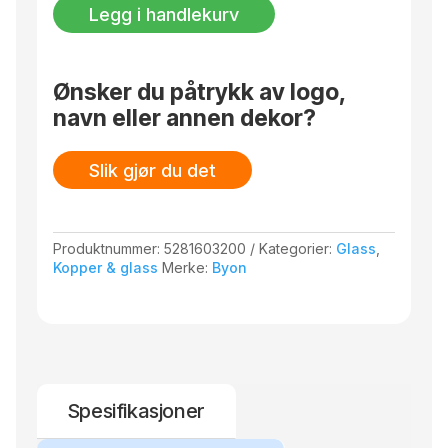
2-
Legg i handlekurv
pack
antall
Ønsker du påtrykk av logo,
navn eller annen dekor?
Slik gjør du det
Produktnummer:
5281603200
Kategorier:
Glass
,
Kopper & glass
Merke:
Byon
Spesifikasjoner