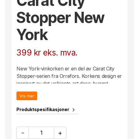
Carat City
Stopper New
York
399
kr
eks. mva.
New York-vinkorken er en del av Carat City
Stopper-serien fra Orrefors. Korkens design er
inspirert av det velkjente art deco-bygget
Chrysler Building i New York. Vinkorken har
Vis mer
en kjegleformet underdel som er gummibelagt
og passer dermed til de fleste flasker. Designet
Produktspesifikasjoner
av Lena Bergström.
Carat
-
+
City