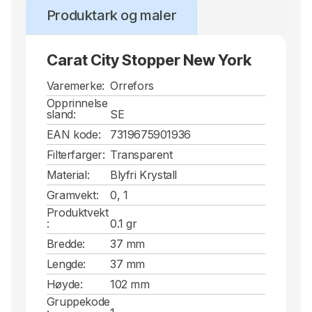
Produktark og maler
Carat City Stopper New York
Varemerke:
Orrefors
Opprinnelse
sland:
SE
EAN kode:
7319675901936
Filterfarger:
Transparent
Material:
Blyfri Krystall
Gramvekt:
0, 1
Produktvekt
:
0.1 gr
Bredde:
37 mm
Lengde:
37 mm
Høyde:
102 mm
Gruppekode