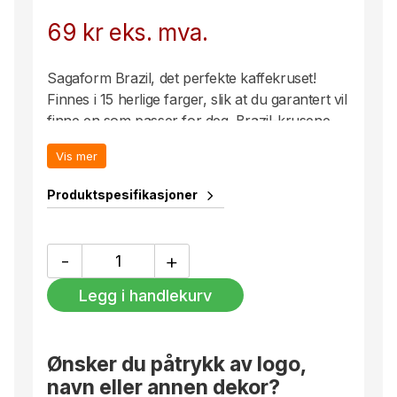
69
kr
eks. mva.
Sagaform Brazil, det perfekte kaffekruset!
Finnes i 15 herlige farger, slik at du garantert vil
finne en som passer for deg. Brazil-krusene
har avrenningskanaler på undersiden som gjør
Vis mer
at vannet renner av etter maskinoppvask.
Krusene er av robust steingods som tåler både
Produktspesifikasjoner
maskinoppvask og mikrobølgeovn. Varier
gjerne med flere ulike farger for å gjøre
kaffepausen ekstra trivelig.
Brazil
-
+
krus
Volum: 25 cl.
antall
Legg i handlekurv
Trykk: Kode 13
Ønsker du påtrykk av logo,
navn eller annen dekor?