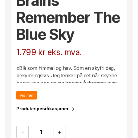
Brains
Remember The
Blue Sky
1.799
kr
eks. mva.
«Blå som himmel og hav. Som en skyfri dag,
bekymringsløs. Jeg tenker på det når skyene
hoper seg opp og jeg trenger å drømme meg
bort.»
Vis mer
The Blue Sky, i grønt, dekorert med ulike
nyanser, er en del av Kosta Boda Artist
Produktspesifikasjoner
Collection og presses i form hos Kosta
Glasbruk. The Blue Sky til Bertil Vallien
Brains
kommer i en fløyelspose i en eksklusiv
-
+
Remember
gaveeske.