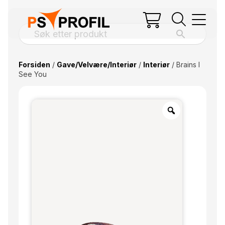
Forsiden
/
Gave/Velvære/Interiør
/
Interiør
/ Brains I
See You