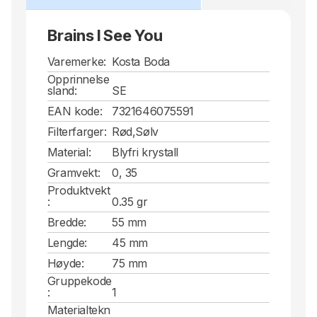
Brains I See You
Varemerke:
Kosta Boda
Opprinnelse
sland:
SE
EAN kode:
7321646075591
Filterfarger:
Rød,Sølv
Material:
Blyfri krystall
Gramvekt:
0, 35
Produktvekt
:
0.35 gr
Bredde:
55 mm
Lengde:
45 mm
Høyde:
75 mm
Gruppekode
:
1
Materialtekn