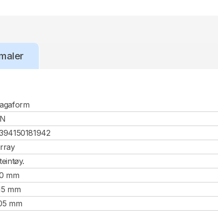
maler
agaform
CN
394150181942
rray
teintøy.
0 mm
15 mm
05 mm