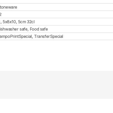
toneware
2
1, 5x8x10, 5cm 32cl
ishwasher safe, Food safe
ampoPrintSpecial, TransferSpecial