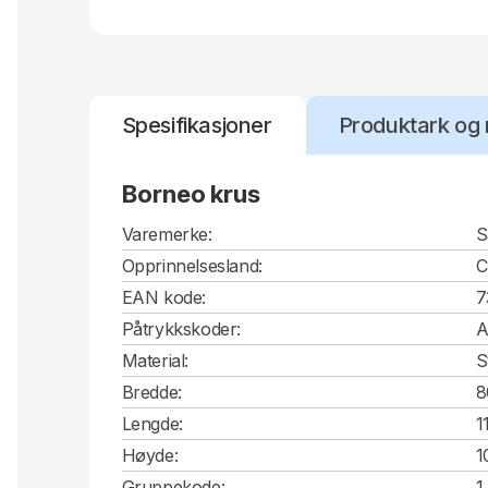
Spesifikasjoner
Produktark og 
Borneo krus
Varemerke:
S
Opprinnelsesland:
EAN kode:
7
Påtrykkskoder:
A
Material:
S
Bredde:
8
Lengde:
1
Høyde:
1
Gruppekode:
1