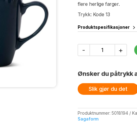
flere herlige farger.
Trykk: Kode 13
Produktspesifikasjoner
Borneo
-
+
krus
antall
Ønsker du påtrykk a
Slik gjør du det
Produktnummer:
5018194
Ka
Sagaform