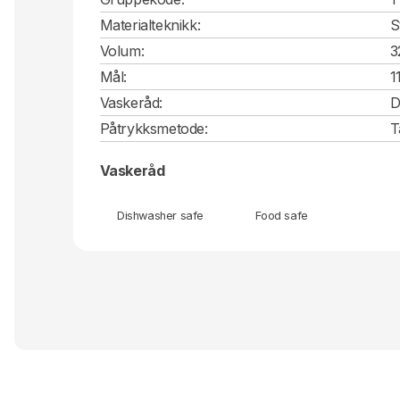
Materialteknikk:
S
Volum:
3
Mål:
1
Vaskeråd:
D
Påtrykksmetode:
T
Vaskeråd
Dishwasher safe
Food safe