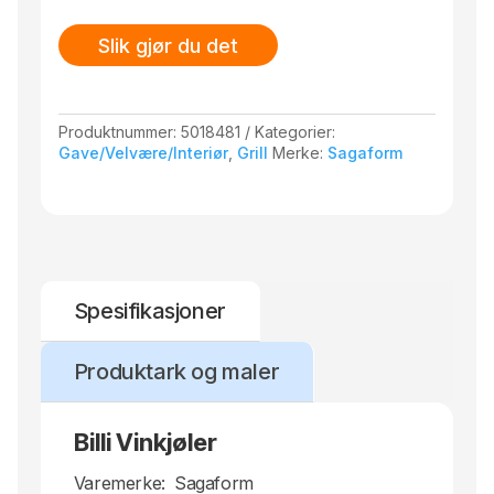
Vi anbefaler håndvask for å forlenge levetiden.
Slik gjør du det
Beregnet for kjølte drikker.
Størrelse: ø 18 x 18 cm. 3 liter.
Produktnummer:
5018481
Kategorier:
Gave/Velvære/Interiør
,
Grill
Merke:
Sagaform
Spesifikasjoner
Produktark og maler
Billi Vinkjøler
Varemerke:
Sagaform