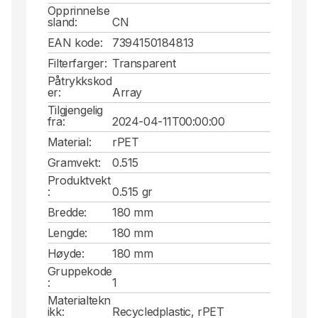
Opprinnelse
sland:
CN
EAN kode:
7394150184813
Filterfarger:
Transparent
Påtrykkskod
er:
Array
Tilgjengelig
fra:
2024-04-11T00:00:00
Material:
rPET
Gramvekt:
0.515
Produktvekt
:
0.515 gr
Bredde:
180 mm
Lengde:
180 mm
Høyde:
180 mm
Gruppekode
:
1
Materialtekn
ikk:
Recycledplastic, rPET