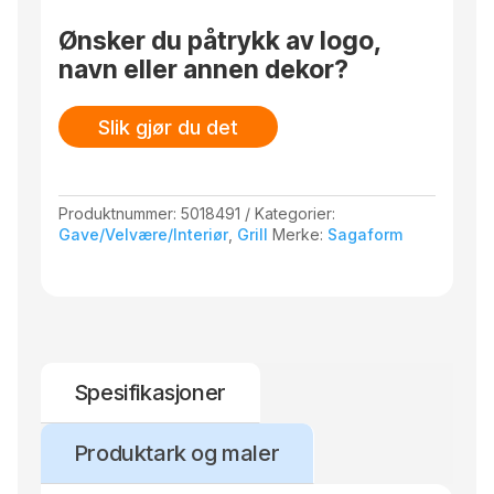
Vi anbefaler håndvask for å forlenge levetiden.
Ønsker du påtrykk av logo,
Beregnet for kjølte drikker.
navn eller annen dekor?
Størrelse: ø 9 x 11 cm. 35 cl.
Slik gjør du det
Produktnummer:
5018491
Kategorier:
Gave/Velvære/Interiør
,
Grill
Merke:
Sagaform
Spesifikasjoner
Produktark og maler