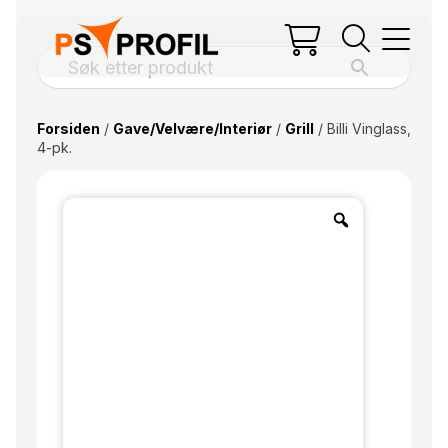
Forsiden
/
Gave/Velvære/Interiør
/
Grill
/ Billi Vinglass,
4-pk.