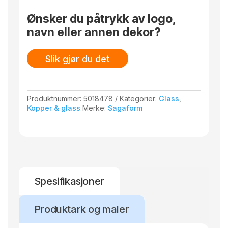
antall
Vi anbefaler håndvask for å forlenge levetiden.
Ønsker du påtrykk av logo,
Beregnet for kjølte drikker.
navn eller annen dekor?
Størrelse: ø 10 x 9,5 cm. 30 cl.
Slik gjør du det
Produktnummer:
5018478
Kategorier:
Glass
,
Kopper & glass
Merke:
Sagaform
Spesifikasjoner
Produktark og maler