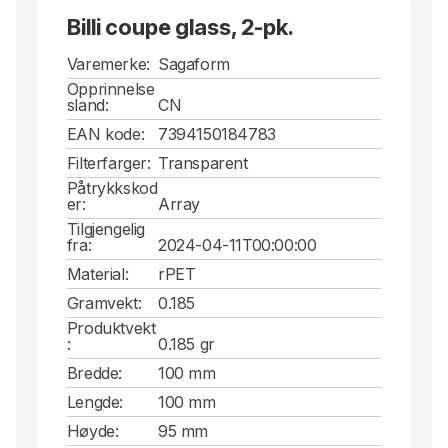
Billi coupe glass, 2-pk.
Varemerke:
Sagaform
Opprinnelse
sland:
CN
EAN kode:
7394150184783
Filterfarger:
Transparent
Påtrykkskod
er:
Array
Tilgjengelig
fra:
2024-04-11T00:00:00
Material:
rPET
Gramvekt:
0.185
Produktvekt
:
0.185 gr
Bredde:
100 mm
Lengde:
100 mm
Høyde:
95 mm