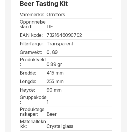
Beer Tasting Kit
høyt, rett ølglass som fremhever bitterheten i
pilsneren godt. En lett pilsner med mye
Varemerke:
Orrefors
humlekarakter kommer til sin rett i det høye
Opprinnelse
glasset. Den rette formen egner seg også til
sland:
DE
ale. Designet av Erika Lagerbielke.
EAN kode:
7321646090792
Filterfarger:
Transparent
Gramvekt:
0, 89
Produktvekt
:
0.89 gr
Bredde:
415 mm
Lengde:
255 mm
Høyde:
90 mm
Gruppekode
:
1
Produktege
nskaper:
Beer
Materialtekn
ikk:
Crystal glass