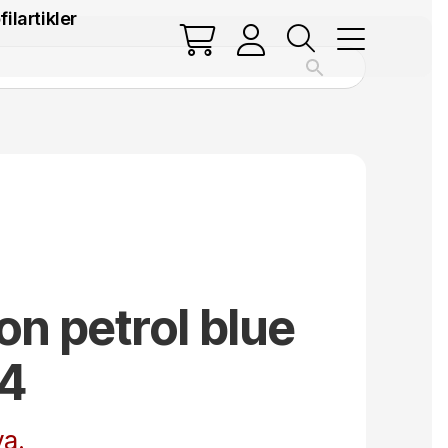
filartikler
n petrol blue
4
a.