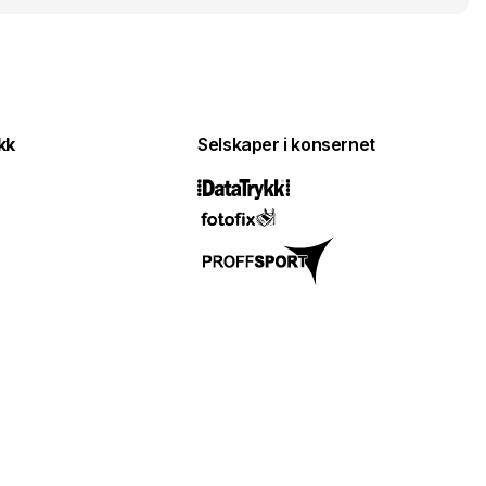
kk
Selskaper i konsernet