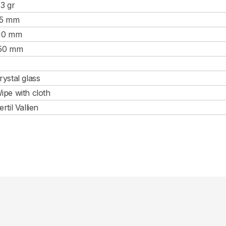
.3 gr
5 mm
10 mm
50 mm
rystal glass
ipe with cloth
ertil Vallien