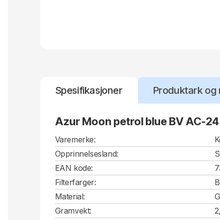
Spesifikasjoner
Produktark og 
Azur Moon petrol blue BV AC-24
Varemerke:
K
Opprinnelsesland:
S
EAN kode:
7
Filterfarger:
B
Material:
G
Gramvekt:
2