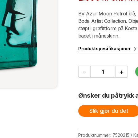
BV Azur Moon Petrol blå, si
Boda Artist Collection. Obj
støpt i grafittform på Kost
badet i måneskinn.
Produktspesifikasjoner
Azur
-
+
Moon
petrol
blue
BV
Ønsker du påtrykk a
AC-
24
antall
Slik gjør du det
Produktnummer:
7520215
Ka