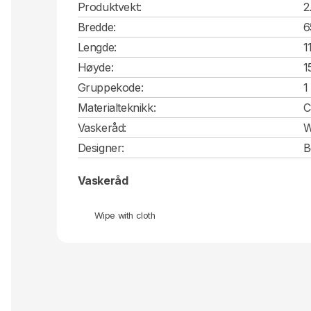
Produktvekt:
2
Bredde:
6
Lengde:
1
Høyde:
1
Gruppekode:
1
Materialteknikk:
C
Vaskeråd:
W
Designer:
B
Vaskeråd
Wipe with cloth