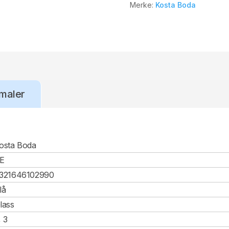
Merke:
Kosta Boda
maler
osta Boda
E
321646102990
lå
lass
, 3