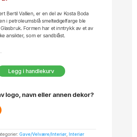
rt Bertil Vallien, er en del av Kosta Boda
den i petroleumsblå smeltedigelfarge ble
a Glasbruk. Formen har et inntrykk av et av
iske ansikter, som er sandblåst.
Legg i handlekurv
v logo, navn eller annen dekor?
tegorier:
Gave/Velvære/Interiør
,
Interiør