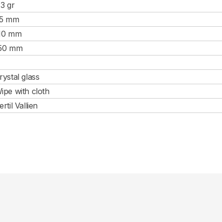
.3 gr
5 mm
10 mm
50 mm
rystal glass
ipe with cloth
ertil Vallien