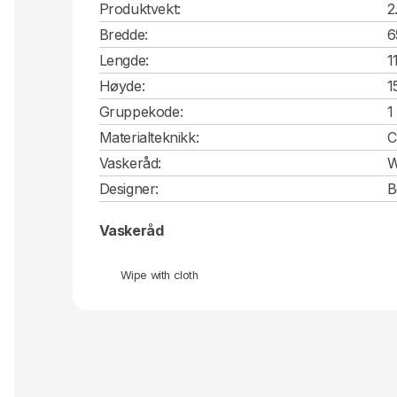
Produktvekt:
2
Bredde:
6
Lengde:
1
Høyde:
1
Gruppekode:
1
Materialteknikk:
C
Vaskeråd:
W
Designer:
B
Vaskeråd
Wipe with cloth