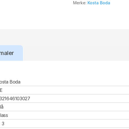
Merke:
Kosta Boda
maler
osta Boda
E
321646103027
lå
lass
, 3