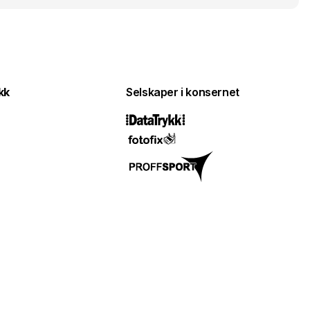
kk
Selskaper i konsernet