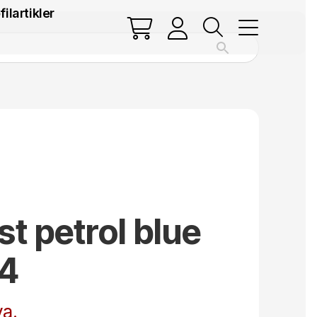
filartikler
st petrol blue
4
a.