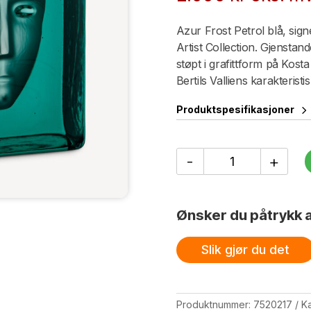
Azur Frost Petrol blå, signe
Artist Collection. Gjenstan
støpt i grafittform på Kost
Bertils Valliens karakterist
Produktspesifikasjoner
Azur
-
+
Frost
petrol
blue
BV
Ønsker du påtrykk a
AC-
24
antall
Slik gjør du det
Produktnummer:
7520217
Ka