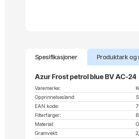
Spesifikasjoner
Produktark og 
Azur Frost petrol blue BV AC-24
Varemerke:
K
Opprinnelsesland:
S
EAN kode:
7
Filterfarger:
B
Material:
G
Gramvekt:
2