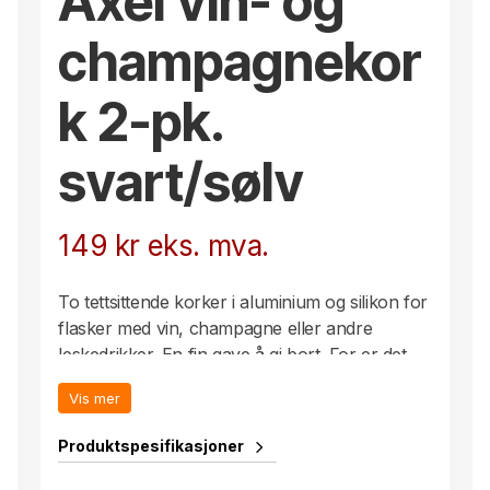
Axel vin- og
champagnekor
k 2-pk.
svart/sølv
149
kr
eks. mva.
To tettsittende korker i aluminium og silikon for
flasker med vin, champagne eller andre
leskedrikker. En fin gave å gi bort. For er det
ikke slik at du alltid savner en kork når det
Vis mer
trengs?
Det er viktig at man bruker riktig kork til riktig
Produktspesifikasjoner
flaske for at det skal bli tett.