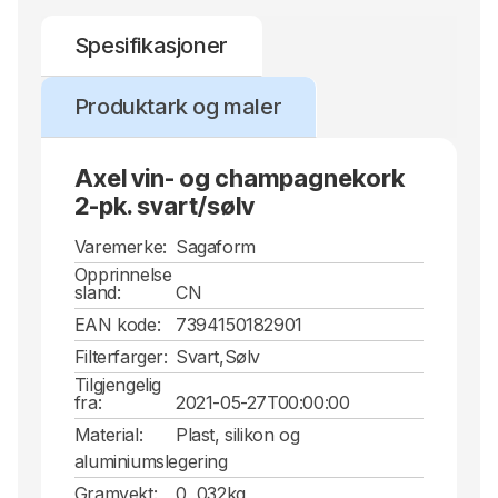
Spesifikasjoner
Produktark og maler
Axel vin- og champagnekork
2-pk. svart/sølv
Varemerke:
Sagaform
Opprinnelse
sland:
CN
EAN kode:
7394150182901
Filterfarger:
Svart,Sølv
Tilgjengelig
fra:
2021-05-27T00:00:00
Material:
Plast, silikon og
aluminiumslegering
Gramvekt:
0, 032kg