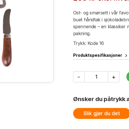
Ost- og smørsett i vår favor
buet håndtak i sjokoladebr
spennende – en klassiker me
pakning.
Trykk: Kode 16
Produktspesifikasjoner
Astrid
-
+
ostehøvel
og
smørkniv,
2-
Ønsker du påtrykk a
pakning
antall
Slik gjør du det