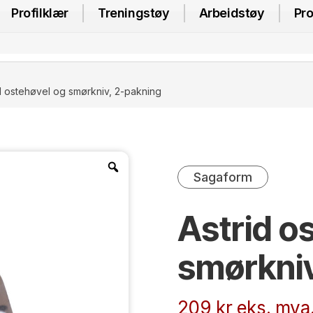
Profilklær
Treningstøy
Arbeidstøy
Pro
d ostehøvel og smørkniv, 2-pakning
Sagaform
Astrid o
smørkniv
209
kr
eks. mva