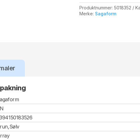
Produktnummer:
5018352
Ka
Merke:
Sagaform
maler
-pakning
agaform
CN
394150183526
run,Sølv
rray