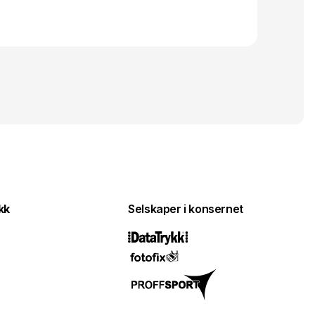
kk
Selskaper i konsernet