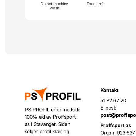
Do not machine
Food safe
wash
Kontakt
51 82 67 20
E-post:
PS PROFIL er en nettside
post@proffspo
100% eid av Proffsport
as i Stavanger. Siden
Proffsport as
selger profil klær og
Org.nr: 923 637