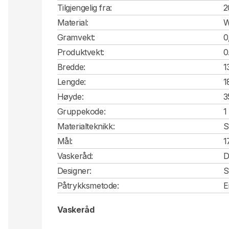
Tilgjengelig fra:
2
Material:
W
Gramvekt:
0
Produktvekt:
0
Bredde:
1
Lengde:
1
Høyde:
3
Gruppekode:
1
Materialteknikk:
S
Mål:
1
Vaskeråd:
D
Designer:
S
Påtrykksmetode:
E
Vaskeråd