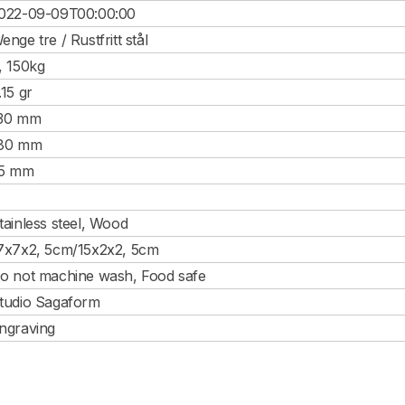
022-09-09T00:00:00
enge tre / Rustfritt stål
, 150kg
.15 gr
30 mm
80 mm
5 mm
tainless steel, Wood
7x7x2, 5cm/15x2x2, 5cm
o not machine wash, Food safe
tudio Sagaform
ngraving