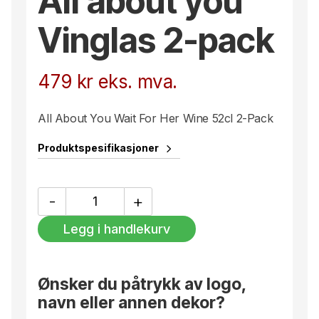
All about you
Vinglas 2-pack
479
kr
eks. mva.
All About You Wait For Her Wine 52cl 2-Pack
Produktspesifikasjoner
All
-
+
about
you
Legg i handlekurv
Vinglas
2-
pack
antall
Ønsker du påtrykk av logo,
navn eller annen dekor?