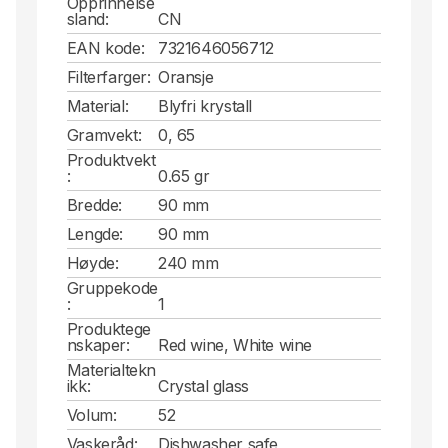
Opprinnelse
sland:
CN
EAN kode:
7321646056712
Filterfarger:
Oransje
Material:
Blyfri krystall
Gramvekt:
0, 65
Produktvekt
:
0.65 gr
Bredde:
90 mm
Lengde:
90 mm
Høyde:
240 mm
Gruppekode
:
1
Produktege
nskaper:
Red wine, White wine
Materialtekn
ikk:
Crystal glass
Volum:
52
Vaskeråd:
Dishwasher safe