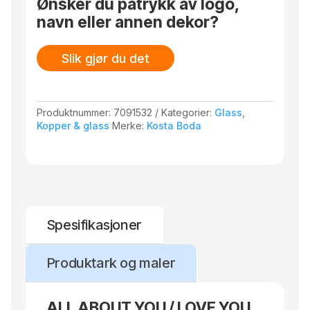
Ønsker du påtrykk av logo,
2/P
navn eller annen dekor?
antall
Slik gjør du det
Produktnummer:
7091532
Kategorier:
Glass
,
Kopper & glass
Merke:
Kosta Boda
Spesifikasjoner
Produktark og maler
ALL ABOUT YOU / LOVE YOU