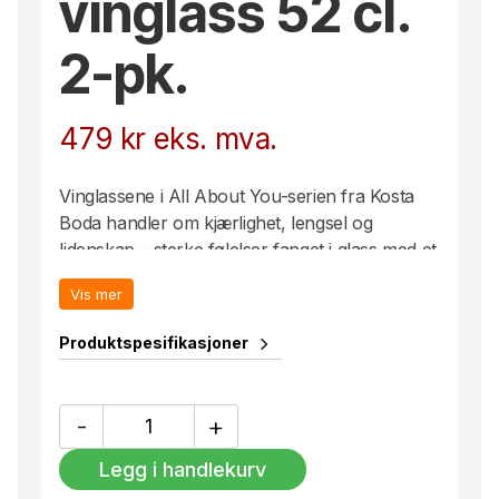
vinglass 52 cl.
2-pk.
479
kr
eks. mva.
Vinglassene i All About You-serien fra Kosta
Boda handler om kjærlighet, lengsel og
lidenskap – sterke følelser fanget i glass med et
sparsommelig design og illustrerte motiver med
Vis mer
påvirkninger fra moteverdenen. Hold You-
glasset har et kvinnelig motiv i rosa som
Produktspesifikasjoner
gjenspeiler ro, trygghet og kjærlighet. Design
Sara Woodrow.
All
-
+
About
You
Legg i handlekurv
/
Hold