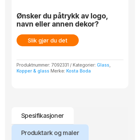
You
vinglass
Ønsker du påtrykk av logo,
52
navn eller annen dekor?
cl.
2-
pk.
Slik gjør du det
antall
Produktnummer:
7092331
Kategorier:
Glass
,
Kopper & glass
Merke:
Kosta Boda
Spesifikasjoner
Produktark og maler