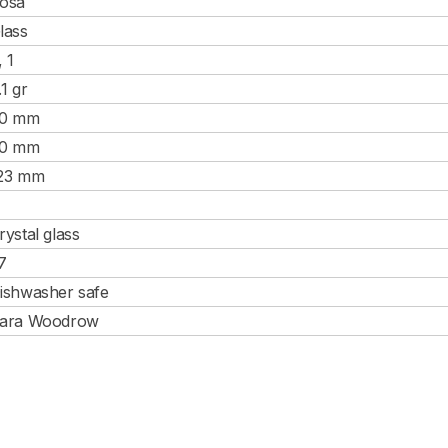
osa
lass
, 1
.1 gr
0 mm
0 mm
23 mm
rystal glass
7
ishwasher safe
ara Woodrow