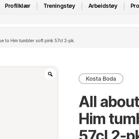
Profilklær
Treningstøy
Arbeidstøy
Pro
se to Him tumbler soft pink 57cl 2-pk.
Kosta Boda
All abou
Him tumb
57cl 2-p