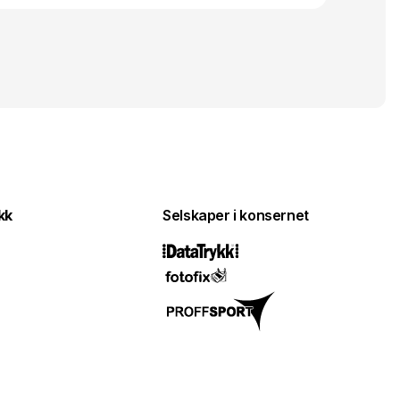
kk
Selskaper i konsernet