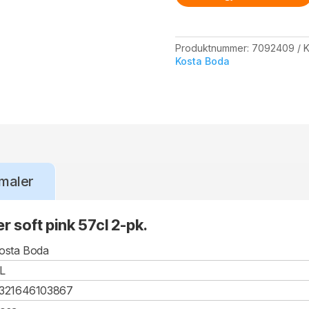
pink
57cl
2-
pk.
Produktnummer:
7092409
K
antall
Kosta Boda
maler
r soft pink 57cl 2-pk.
osta Boda
L
321646103867