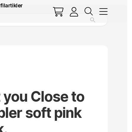
filartikler
t you Close to
ler soft pink
k.