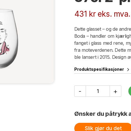
431
kr
eks. mva.
Dette glasset – og de andr
Boda – handler om kjærlighe
fanget i glass med rene, m
fra moteverdenen. Dette mo
ble lansert i 2015. Design
Produktspesifikasjoner
All
-
+
about
you
Close
to
Ønsker du påtrykk a
Him
tumbler
soft
Slik gjør du det