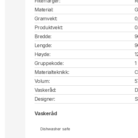
Filterfarger:
R
Material:
G
Gramvekt:
0
Produktvekt:
0
Bredde:
9
Lengde:
9
Høyde:
1
Gruppekode:
1
Materialteknikk:
C
Volum:
5
Vaskeråd:
D
Designer:
S
Vaskeråd
Dishwasher safe