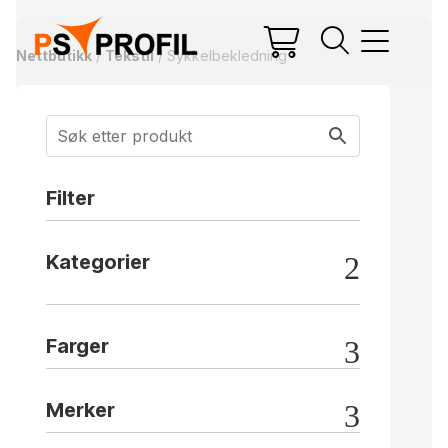
Nettbutikk
/
Tekstil
/ Sykkelbekledning
Filter
Kategorier
Farger
Merker