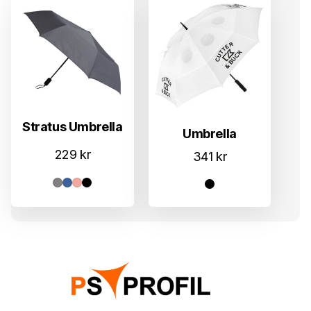
Stratus Umbrella
Umbrella
229
kr
341
kr