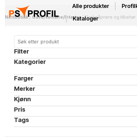
Alle produkter
Profil
Nettbutikk
/
Gave/Velvære/Interiør
/ Flaskeåpnere og tilbehør
Kataloger
Filter
Kategorier
Farger
Merker
Kjønn
Pris
Tags