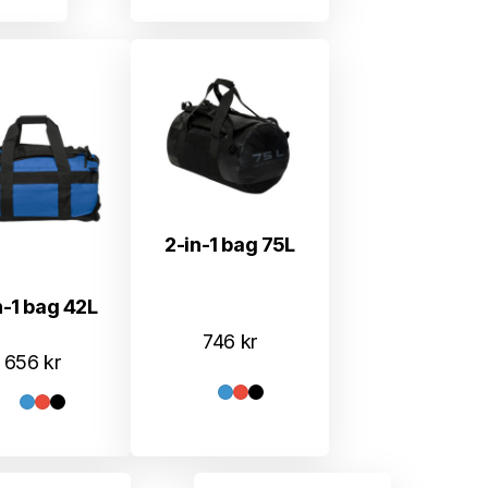
2-in-1 bag 75L
n-1 bag 42L
746
kr
656
kr