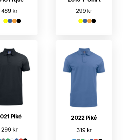
469
kr
299
kr
021 Piké
2022 Piké
299
kr
319
kr