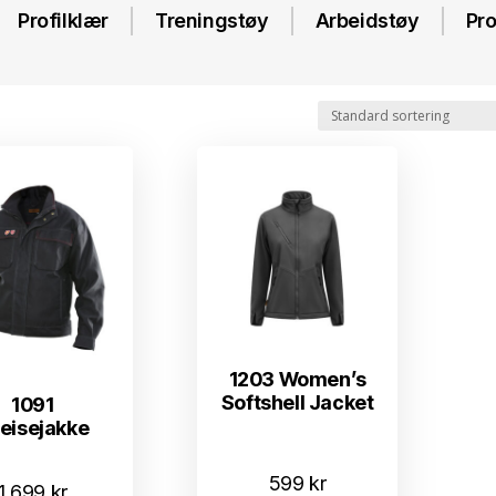
Profilklær
Treningstøy
Arbeidstøy
Pro
1203 Women’s
Softshell Jacket
1091
eisejakke
599
kr
1.699
kr