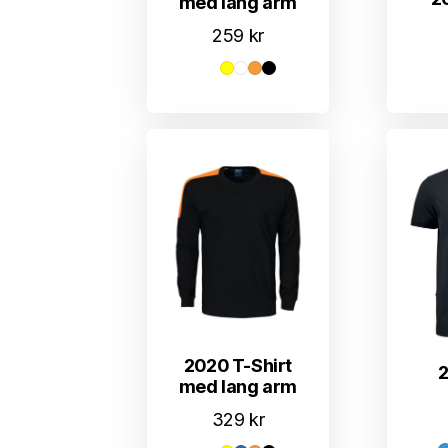
med lang arm
259
kr
2020 T-Shirt
2
med lang arm
329
kr