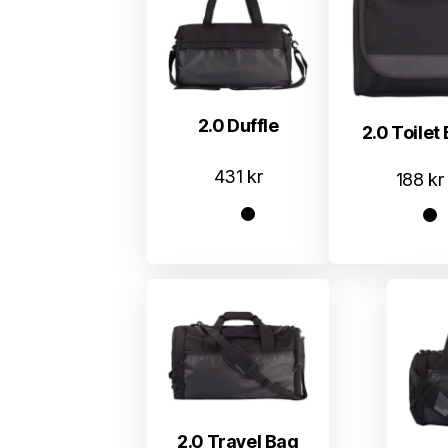
2.0 Duffle
2.0 Toilet
431
kr
188
kr
2.0 Travel Bag