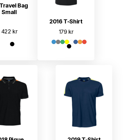
 Travel Bag
Small
2016 T-Shirt
422
kr
179
kr
018 Pique
2019 T-Shirt