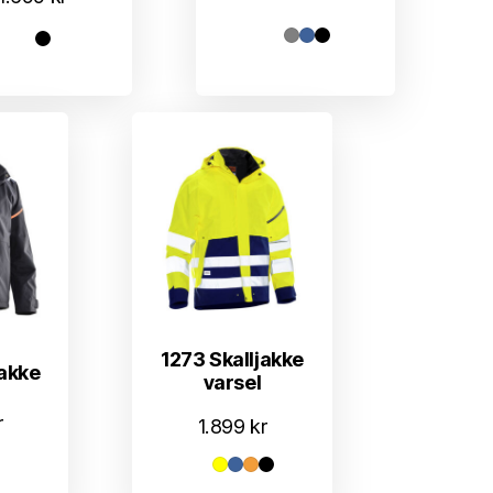
1273 Skalljakke
jakke
varsel
r
1.899
kr