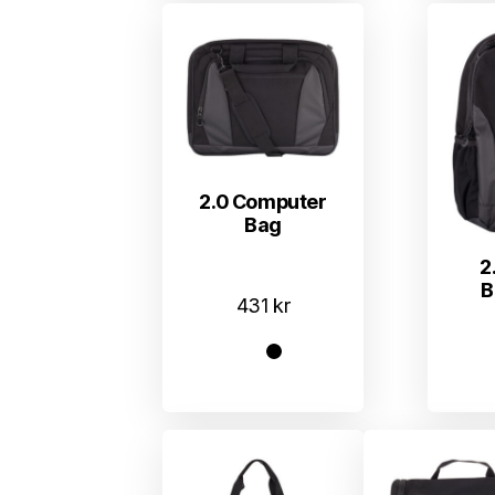
2.0 Computer
Bag
2
B
431
kr