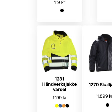
119
kr
1231
Håndverksjakke
1270 Skall
varsel
1.899
k
1.199
kr