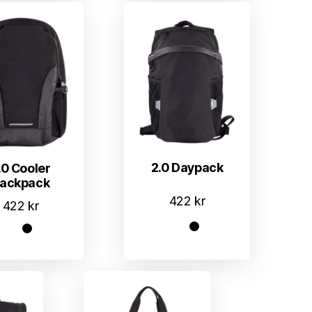
2.0 Daypack
.0 Cooler
ackpack
422
kr
422
kr