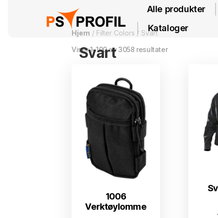
Alle produkter
Kataloger
Hjem
/ Filter Colors / Svart
Svart
Viser 1–100 av 3058 resultater
Sv
1006
Verktøylomme